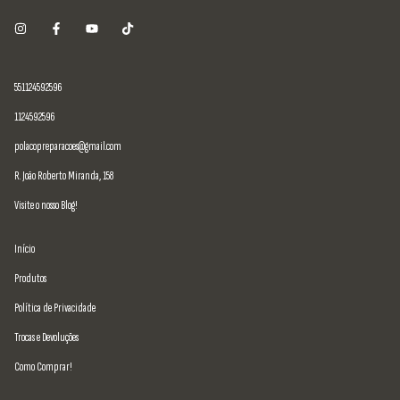
551124592596
1124592596
polacopreparacoes@gmail.com
R. João Roberto Miranda, 158
Visite o nosso Blog!
Início
Produtos
Política de Privacidade
Trocas e Devoluções
Como Comprar!