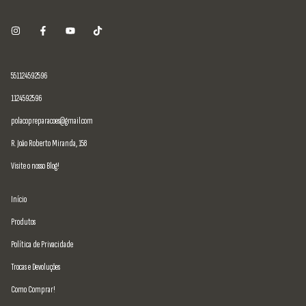
551124592596
1124592596
polacopreparacoes@gmail.com
R. João Roberto Miranda, 158
Visite o nosso Blog!
Início
Produtos
Política de Privacidade
Trocas e Devoluções
Como Comprar!