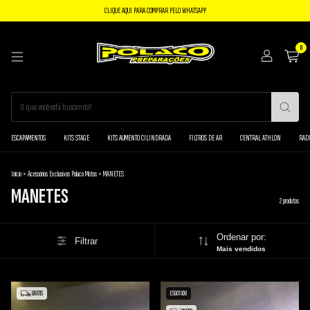
CLIQUE AQUI PARA COMPRAR PELO WHATSAPP
0
ESCAPAMENTOS
KITS STAGE
KITS AUMENTO CILINDRADA
FILTROS DE AR
CENTRAL ATHLON
RAD
Início
>
Acessórios Exclusivos Polaco Motos
>
MANETES
MANETES
2 produtos
Ordenar por:
Filtrar
Mais vendidos
GRÁTIS
ESGOTADO