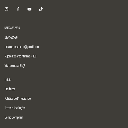
551124592596
1124592596
polacopreparacoes@gmail.com
R. João Roberto Miranda, 158
Visite o nosso Blog!
Início
Produtos
Política de Privacidade
Trocas e Devoluções
Como Comprar!