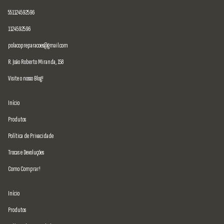
551124592596
1124592596
polacopreparacoes@gmail.com
R. João Roberto Miranda, 158
Visite o nosso Blog!
Início
Produtos
Política de Privacidade
Trocas e Devoluções
Como Comprar!
Início
Produtos