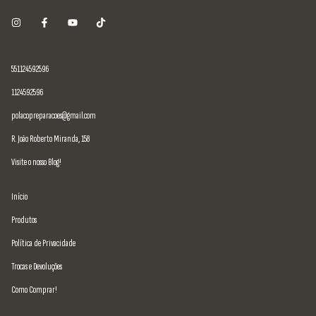
551124592596
1124592596
polacopreparacoes@gmail.com
R. João Roberto Miranda, 158
Visite o nosso Blog!
Início
Produtos
Política de Privacidade
Trocas e Devoluções
Como Comprar!