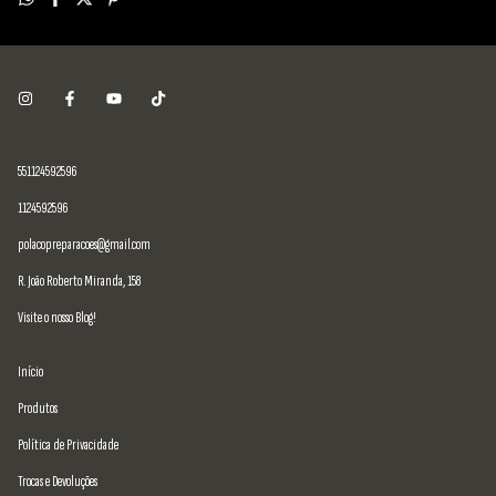
551124592596
1124592596
polacopreparacoes@gmail.com
R. João Roberto Miranda, 158
Visite o nosso Blog!
Início
Produtos
Política de Privacidade
Trocas e Devoluções