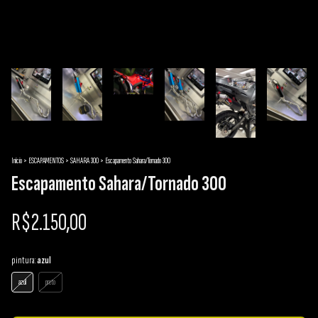
Início
>
ESCAPAMENTOS
>
SAHARA 300
>
Escapamento Sahara/Tornado 300
Escapamento Sahara/Tornado 300
R$2.150,00
pintura:
azul
azul
preto