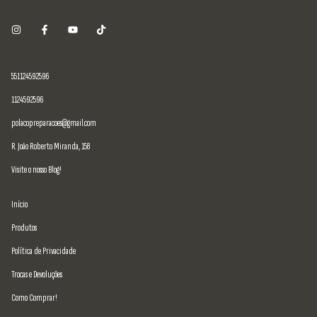
551124592596
1124592596
polacopreparacoes@gmail.com
R. João Roberto Miranda, 158
Visite o nosso Blog!
Início
Produtos
Política de Privacidade
Trocas e Devoluções
Como Comprar!