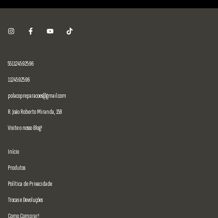
551124592596
1124592596
polacopreparacoes@gmail.com
R. João Roberto Miranda, 158
Visite o nosso Blog!
Início
Produtos
Política de Privacidade
Trocas e Devoluções
Como Comprar!