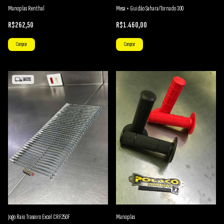
Manoplas Renthal
Mesa + Guidão Sahara/Tornado 300
R$262,50
R$1.460,00
Comprar
Comprar
GRÁTIS
Jogo Raio Traseiro Excel CRF250F
Manoplas